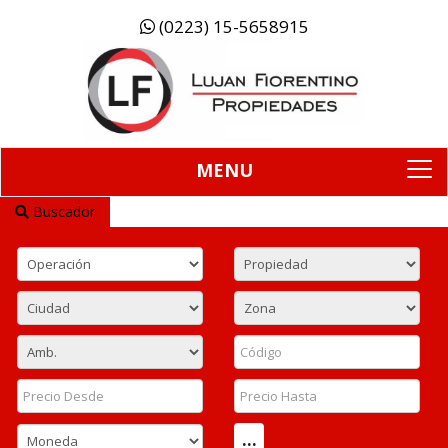
(0223) 15-5658915
MENU
To
na
Buscador
...