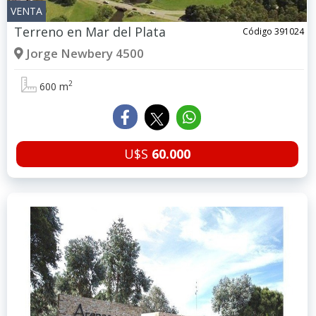
VENTA
Terreno en
Mar del Plata
Código 391024
Jorge Newbery 4500
2
600 m
U$S
60.000