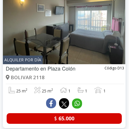
ALQUILER POR DÍA
Departamento en
Plaza Colón
Código D13
BOLIVAR 2118
2
2
25 m
25 m
1
1
1
$
65.000