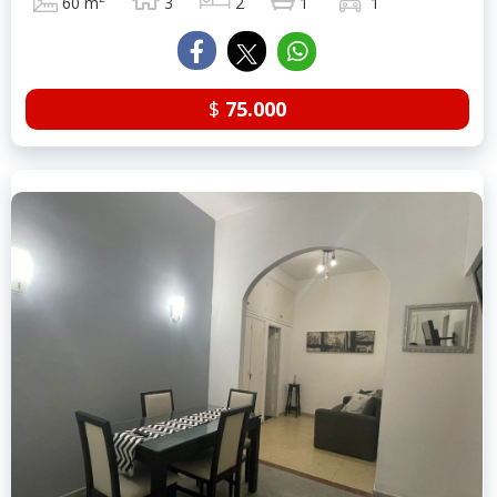
60 m
3
2
1
1
$
75.000