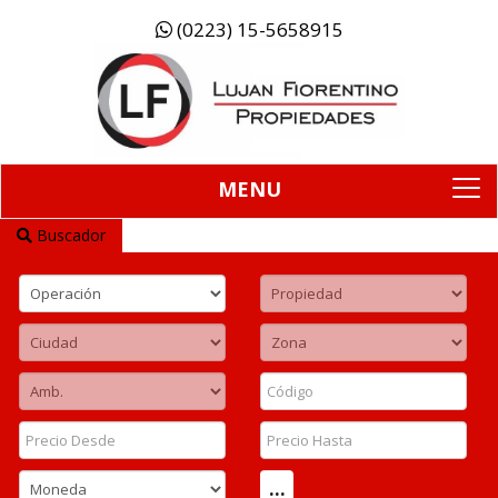
(0223) 15-5658915
MENU
To
na
Buscador
...