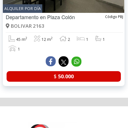
ALQUILER POR DÍA
Departamento en
Plaza Colón
Código PBJ
BOLIVAR 2163
2
2
45 m
12 m
2
1
1
1
$
50.000